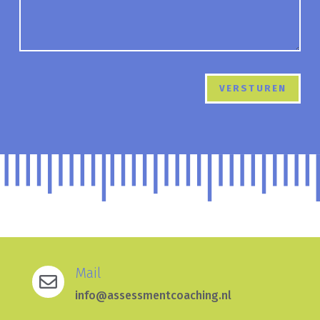
Mail

info@assessmentcoaching.nl