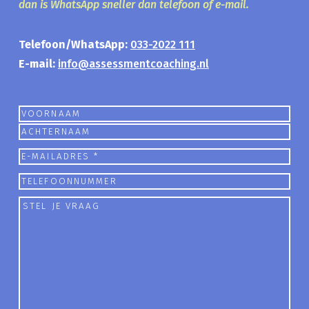
dan is WhatsApp sneller dan telefoon of e-mail.
Telefoon/WhatsApp:
033-2022 111
E-mail:
info@assessmentcoaching.nl
Naam
Voornaam
Achternaam
E-
mailadres
Telefoon
Stel
je
vraag
(Vereist)