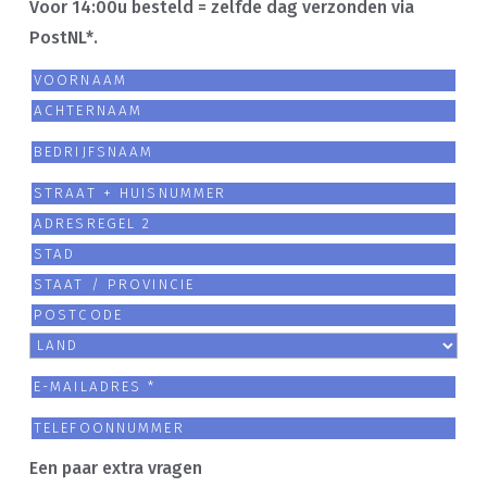
Voor 14:00u besteld = zelfde dag verzonden via
PostNL*.
Naam
(Vereist)
Voornaam
Achternaam
Bedrijfsnaam
Adres
(Vereist)
Straat
+
Adresregel
huisnummer
2
Plaats
Staat
/
Postcode
provincie
Land
E-
/
mailadres
(Vereist)
Telefoon
regio
Een paar extra vragen