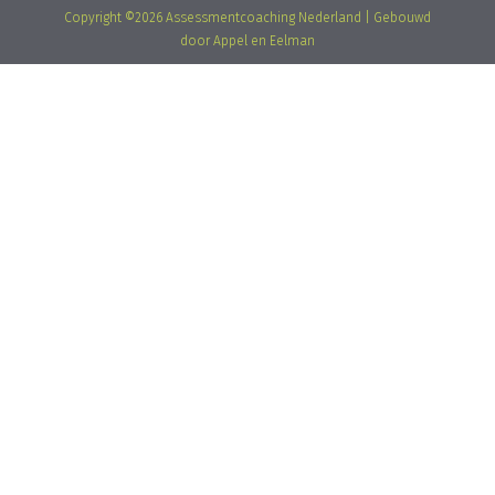
Copyright ©2026 Assessmentcoaching Nederland | Gebouwd
door
Appel en Eelman