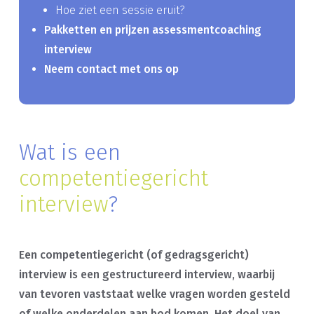
Hoe ziet een sessie eruit?
Pakketten en prijzen assessmentcoaching
interview
Neem contact met ons op
Wat is een
competentiegericht
interview
?
Een competentiegericht (of gedragsgericht)
interview is een gestructureerd interview, waarbij
van tevoren vaststaat welke vragen worden gesteld
of welke onderdelen aan bod komen. Het doel van