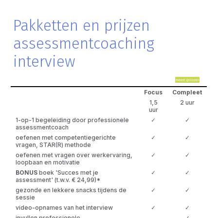
Pakketten en prijzen
assessmentcoaching
interview
Focus
Compleet
1,5
2 uur
uur
1-op-1 begeleiding door professionele
✓
✓
assessmentcoach
oefenen met competentiegerichte
✓
✓
vragen, STAR(R) methode
oefenen met vragen over werkervaring,
✓
✓
loopbaan en motivatie
BONUS
boek 'Succes met je
✓
✓
assessment' (t.w.v. € 24,99)*
gezonde en lekkere snacks tijdens de
✓
✓
sessie
video-opnames van het interview
✓
✓
invullen professionele
✓