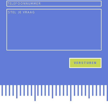
mailadres
Telefoon
Stel
je
vraag
(Vereist)